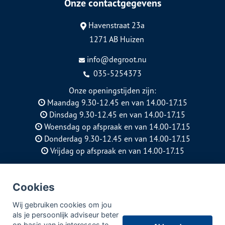
Onze contactgegevens
Havenstraat 23a
1271 AB Huizen
info@degroot.nu
035-5254373
Onze openingstijden zijn:
Maandag 9.30-12.45 en van 14.00-17.15
Dinsdag 9.30-12.45 en van 14.00-17.15
Woensdag op afspraak en van 14.00-17.15
Donderdag 9.30-12.45 en van 14.00-17.15
Vrijdag op afspraak en van 14.00-17.15
KVK: 89744802
AFM: 12049415
Cookies
Kifid: 300.018580
Wij gebruiken cookies om jou
© Copyright
Assupport BV
2026
als je persoonlijk adviseur beter
op basis van je interesses te