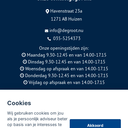
Havenstraat 23a
1271 AB Huizen
info@degroot.nu
035-5254373
Onze openingstijden zijn:
Maandag 9.30-12.45 en van 14.00-17.15
Dinsdag 9.30-12.45 en van 14.00-17.15
Woensdag op afspraak en van 14.00-17.15
Donderdag 9.30-12.45 en van 14.00-17.15
Vrijdag op afspraak en van 14.00-17.15
KVK: 89744802
AFM: 12049415
Cookies
Kifid: 300.018580
Wij gebruiken cookies om jou
© Copyright
Assupport BV
2026
als je persoonlijk adviseur beter
op basis van je interesses te
Sitemap
Akkoord