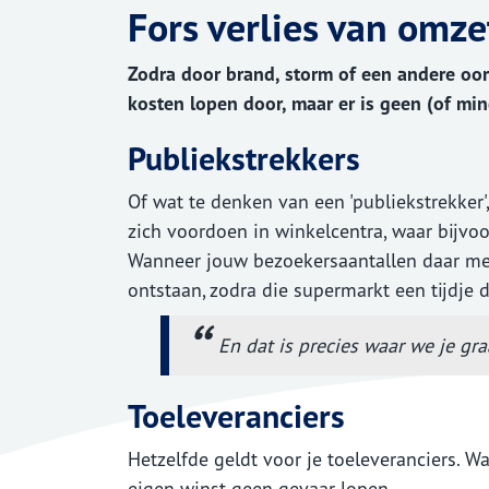
Fors verlies van omze
De pakket vergelijker
Bedrijfsverduurzaming
Bed
Verzekeringskaarten
Verduurzamen
Zodra door brand, storm of een andere oorz
Bedrijfsverduurzaming
Fina
kosten lopen door, maar er is geen (of mi
Verduurzaming van je woning
Publiekstrekkers
Of wat te denken van een 'publiekstrekker',
zich voordoen in winkelcentra, waar bijvo
Wanneer jouw bezoekersaantallen daar med
ontstaan, zodra die supermarkt een tijdje 
En dat is precies waar we je gra
Toeleveranciers
Hetzelfde geldt voor je toeleveranciers. W
eigen winst geen gevaar lopen.