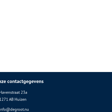
nze contactgegevens
Havenstraat 23a
1271 AB Huizen
info@degroot.nu